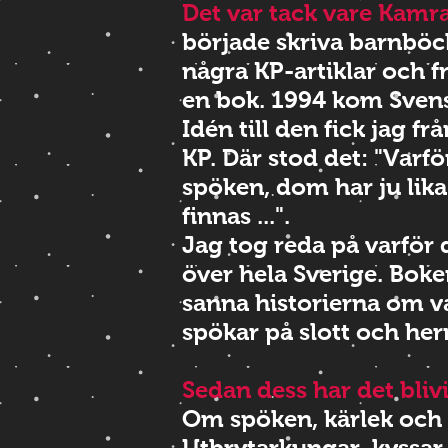
Det var tack vare Kamr
började skriva barnböc
några KP-artiklar och f
en bok.
1994 kom Sven
Idén till den fick jag fr
KP. Där stod det: "Varfö
spöken, dom har ju lika 
finnas ...".
Jag tog reda på varför 
över hela Sverige. Boken
sanna historierna om var
spökar på slott och her
Sedan dess har det bliv
Om spöken, kärlek och 
Utbrytarkungar, kyssar 