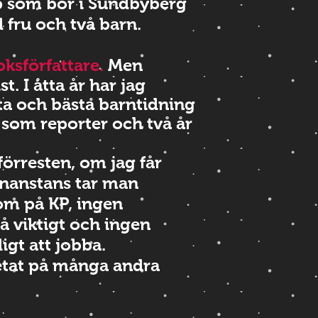
yp som bor i Sundbyberg
fru och två barn.
ksförfattare.
Men
st. I åtta år har jag
ta och bästa barntidning
 som reporter och två år
förresten, om jag får
nanstans tar man
som på KP, ingen
å viktigt och ingen
igt att jobba.
betat på många andra