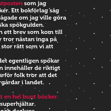
atposten
som jag
ker.
Ett bokförlag såg
rågade om jag ville göra
ska spökguiden.
ån ett brev som kom till
r tror nästan inga på
stor rätt som vi att
det egentligen spökar
 innehåller de riktigt
för folk tror att det
rgårdar i landet.
it en hel bunt böcker.
superhjältar.
och deckare ...