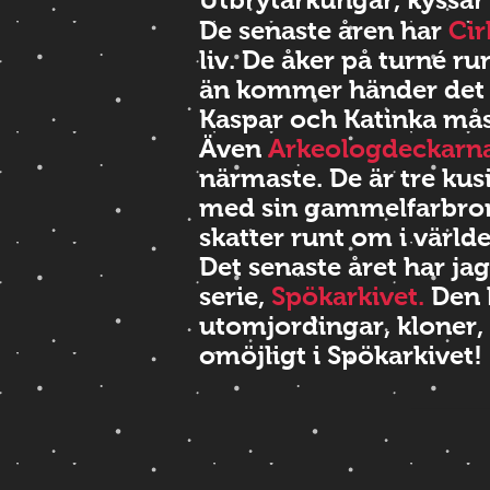
De senaste åren har
Ci
liv. De åker på turné ru
än kommer händer det
Kaspar och Katinka må
Även
Arkeologdeckarn
närmaste. De är tre ku
med sin gammelfarbror
skatter runt om i världe
Det senaste året har jag
serie,
Spökarkivet.
Den 
utomjordingar, kloner, 
omöjligt i Spökarkivet!