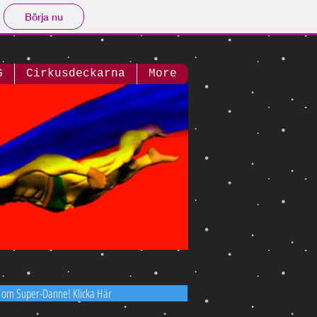
Börja nu
G
Cirkusdeckarna
More
 om Super-Danne! Klicka Här