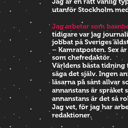
Jag är en rätt vanlig t
utanför Stockholm med 
Jag arbetar som barnbo
tidigare var jag journali
jobbat på Sveriges älds
– Kamratposten. Sex år
som chefredaktör.
Världens bästa tidning 
säga det själv. I
ngen an
läsarna på sånt allvar 
annanstans är språket s
annanstans är det så rol
Jag vet, för jag har ar
redaktioner.