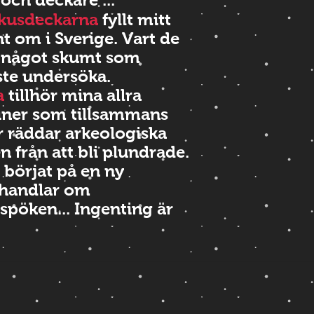
rkusdeckarna
fyllt mitt
nt om i Sverige. Vart de
 något skumt som
ste undersöka.
a
tillhör mina allra
siner som tillsammans
 räddar arkeologiska
n från att bli plundrade.
 börjat på en ny
handlar om
spöken... Ingenting är