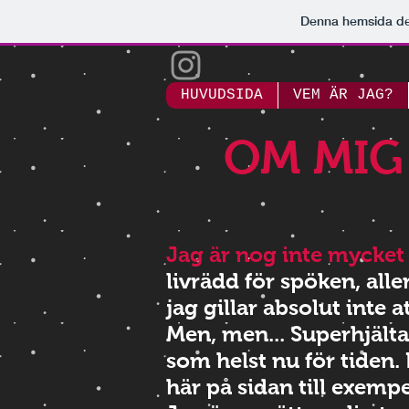
Denna hemsida d
HUVUDSIDA
VEM ÄR JAG?
OM MIG .
Jag är nog inte mycket t
livrädd för spöken, all
jag gillar absolut inte at
Men, men... Superhjältar
som helst nu för tiden.
här på sidan till exempe