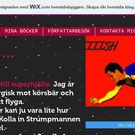
esignades med
.com
hemsidebyggare. Skapa din hemsida idag.
MINA BÖCKER
FÖRFATTARBESÖK
KONTAKTA MI
SWIIIIIIISH
..
ill superhjälte.
Jag är
ergisk mot körsbär och
t flyga.
 kan ju vara lite hur
Kolla in Strumpmannen
Mer fakta
l.