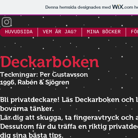
Denna hemsida designades med
.com
he
HUVUDSIDA
VEM ÄR JAG?
MINA BÖCKER
FÖ
Deckarboken
Teckningar: Per Gustavsson
1996, Rabén & Sjögren
Bli privatdeckare! Läs Deckarboken och l
bovarna tänker.
Lär dig att skugga, ta fingeravtryck och a
Dessutom får du träffa en riktig privatd
dig sina bästa tips.