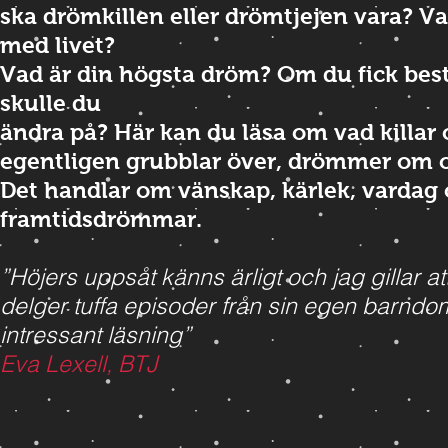
ska drömkillen eller drömtjejen vara? 
med livet?
Vad är din högsta dröm? Om du fick be
skulle du
ändra på? Här kan du läsa om vad killar 
egentligen grubblar över, drömmer om o
Det handlar om vänskap, kärlek, vardag
framtidsdrömmar.
”Höjers uppsåt känns ärligt och jag gillar a
delger tuffa episoder från sin egen barndom
intressant läsning”
Eva Lexell, BTJ