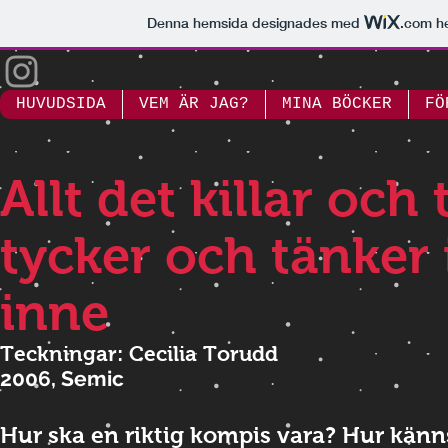
Denna hemsida designades med
.com
he
HUVUDSIDA
VEM ÄR JAG?
MINA BÖCKER
FÖ
Allt det killar och 
tycker och tänker 
inne
Teckningar: Cecilia Torudd
2006, Semic
Hur ska en riktig kompis vara? Hur känn